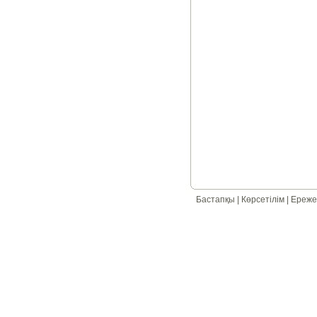
Бастапқы
|
Көрсетілім
|
Ереже