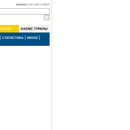
қазақша
|
русский
|
english
ЖАТТАР
KAZNIC ТУРАЛЫ
|
|
|
СТАТИСТИКА
WHOIS