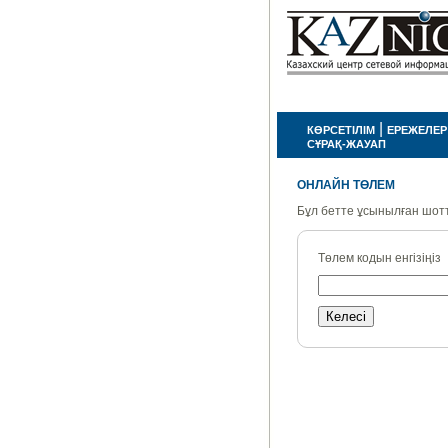
|
КӨРСЕТІЛІМ
ЕРЕЖЕЛЕР
СҰРАҚ-ЖАУАП
ОНЛАЙН ТӨЛЕМ
Бұл бетте ұсынылған шот
Төлем кодын енгізіңіз