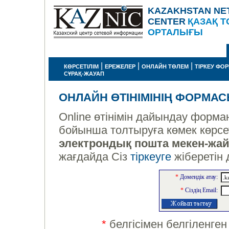
KAZAKHSTAN NE
CENTER
ҚАЗАҚ Т
ОРТАЛЫҒЫ
|
|
|
КӨРСЕТІЛІМ
ЕРЕЖЕЛЕР
ОНЛАЙН ТӨЛЕМ
ТІРКЕУ ФО
СҰРАҚ-ЖАУАП
ОНЛАЙН ӨТІНІМІНІҢ ФОРМА
Online өтінімін дайындау форма
бойынша толтыруға көмек көрсет
электрондық пошта мекен-жа
жағдайда Сіз
тіркеуге
жіберетін
*
Домендік атау:
*
Сіздің Email:
*
белгісімен белгіленген