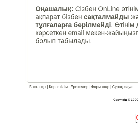
Оңашалық:
Сізбен OnLine өтінім
ақпарат бізбен
сақталмайды
жә
тұлғаларға берілмейді
. Өтіні
көрсеткен email мекен-жайыңызғ
болып табылады.
Бастапқы
|
Көрсетілім
|
Ережелер
|
Формалар
|
Сұрақ-жауап
|
Copyright © 1999