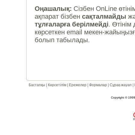
Оңашалық:
Сізбен OnLine өтінім
ақпарат бізбен
сақталмайды
жә
тұлғаларға берілмейді
. Өтіні
көрсеткен email мекен-жайыңызғ
болып табылады.
Бастапқы
|
Көрсетілім
|
Ережелер
|
Формалар
|
Сұрақ-жауап
|
Copyright © 1999