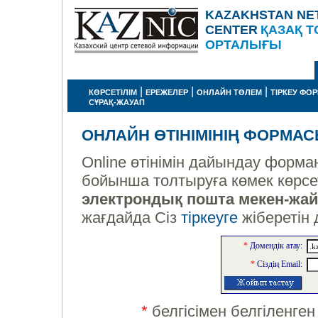
KAZAKHSTAN NE
CENTER
ҚАЗАҚ Т
ОРТАЛЫҒЫ
|
|
|
КӨРСЕТІЛІМ
ЕРЕЖЕЛЕР
ОНЛАЙН ТӨЛЕМ
ТІРКЕУ ФО
СҰРАҚ-ЖАУАП
ОНЛАЙН ӨТІНІМІНІҢ ФОРМА
Online өтінімін дайындау форма
бойынша толтыруға көмек көрсет
электрондық пошта мекен-жа
жағдайда Сіз
тіркеуге
жіберетін
*
Домендік атау:
*
Сіздің Email:
*
белгісімен белгіленген