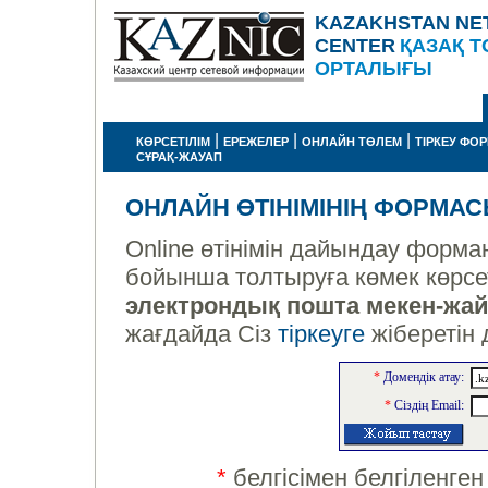
KAZAKHSTAN NE
CENTER
ҚАЗАҚ Т
ОРТАЛЫҒЫ
|
|
|
КӨРСЕТІЛІМ
ЕРЕЖЕЛЕР
ОНЛАЙН ТӨЛЕМ
ТІРКЕУ ФО
СҰРАҚ-ЖАУАП
ОНЛАЙН ӨТІНІМІНІҢ ФОРМА
Online өтінімін дайындау форма
бойынша толтыруға көмек көрсет
электрондық пошта мекен-жа
жағдайда Сіз
тіркеуге
жіберетін
*
Домендік атау:
*
Сіздің Email:
*
белгісімен белгіленген