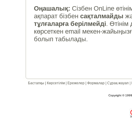
Оңашалық:
Сізбен OnLine өтінім
ақпарат бізбен
сақталмайды
жә
тұлғаларға берілмейді
. Өтіні
көрсеткен email мекен-жайыңызғ
болып табылады.
Бастапқы
|
Көрсетілім
|
Ережелер
|
Формалар
|
Сұрақ-жауап
|
Copyright © 1999