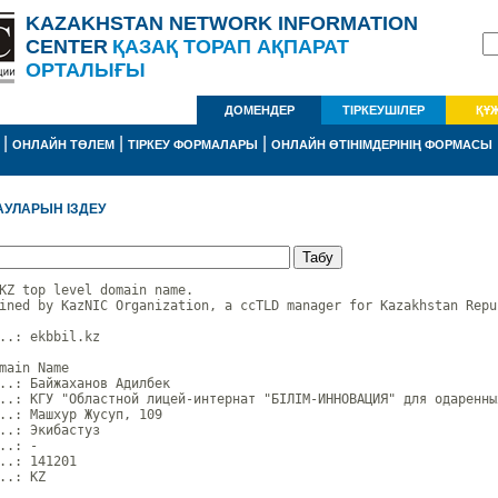
KAZAKHSTAN NETWORK INFORMATION
CENTER
ҚАЗАҚ ТОРАП АҚПАРАТ
ОРТАЛЫҒЫ
ДОМЕНДЕР
ТІРКЕУШІЛЕР
ҚҰ
|
|
|
ОНЛАЙН ТӨЛЕМ
ТІРКЕУ ФОРМАЛАРЫ
ОНЛАЙН ӨТІНІМДЕРІНІҢ ФОРМАСЫ
АУЛАРЫН ІЗДЕУ
KZ top level domain name.

ined by KazNIC Organization, a ccTLD manager for Kazakhstan Repub
..: ekbbil.kz

main Name

..: Байжаханов Адилбек

..: КГУ "Областной лицей-интернат "БІЛІМ-ИННОВАЦИЯ" для одаренны
..: Машхур Жусуп, 109

..: Экибастуз

..: -

..: 141201

..: KZ
