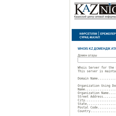
|
КӨРСЕТІЛІМ
ЕРЕЖЕЛЕР
СҰРАҚ-ЖАУАП
WHOIS KZ ДОМЕНДІК АТ
Домен атауы
Whois Server for the 
This server is mainta
Domain Name..........
Organization Using Do
Name.................
Organization Name....
Street Address.......
City.................
State................
Postal Code..........
Country..............