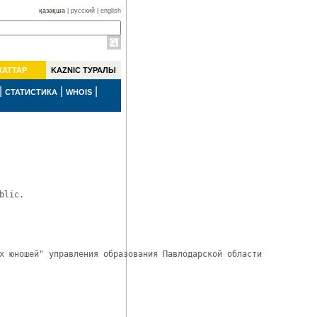
қазақша
|
русский
|
english
ЖАТТАР
KAZNIC ТУРАЛЫ
|
|
|
СТАТИСТИКА
WHOIS
lic.

х юношей" управления образования Павлодарской области
