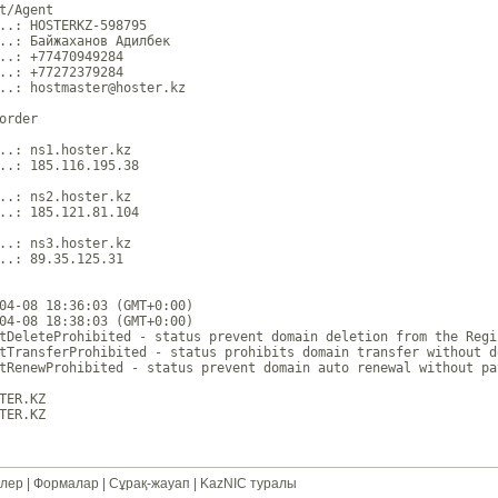
t/Agent

..: HOSTERKZ-598795

..: Байжаханов Адилбек

..: +77470949284 

..: +77272379284 

..: hostmaster@hoster.kz

order

..: ns1.hoster.kz

..: 185.116.195.38

..: ns2.hoster.kz

..: 185.121.81.104

..: ns3.hoster.kz

..: 89.35.125.31

04-08 18:36:03 (GMT+0:00)

04-08 18:38:03 (GMT+0:00)

tDeleteProhibited - status prevent domain deletion from the Regi
tTransferProhibited - status prohibits domain transfer without d
tRenewProhibited - status prevent domain auto renewal without pa
TER.KZ

лер
|
Формалар
|
Сұрақ-жауап
|
KazNIC туралы