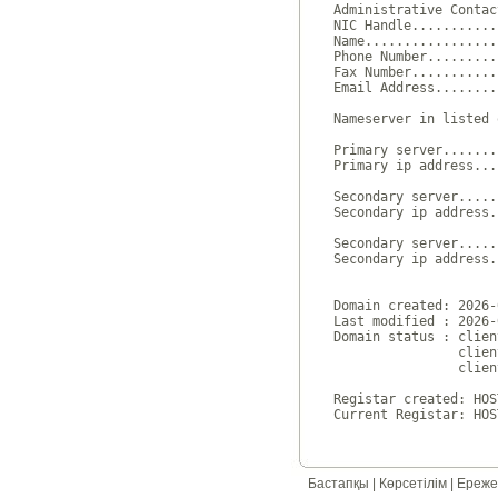
Administrative Contac
NIC Handle...........
Name.................
Phone Number.........
Fax Number...........
Email Address........
Nameserver in listed 
Primary server.......
Primary ip address...
Secondary server.....
Secondary ip address.
Secondary server.....
Secondary ip address.
Domain created: 2026-
Last modified : 2026-
Domain status : clien
                clien
                clien
Registar created: HOS
Бастапқы
|
Көрсетілім
|
Ереже