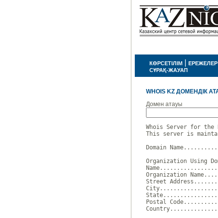
|
КӨРСЕТІЛІМ
ЕРЕЖЕЛЕР
СҰРАҚ-ЖАУАП
WHOIS KZ ДОМЕНДІК АТ
Домен атауы
Whois Server for the 
This server is mainta
Domain Name..........
Organization Using Do
Name.................
Organization Name....
Street Address.......
City.................
State................
Postal Code..........
Country..............