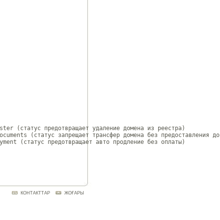
ster (статус предотвращает удаление домена из реестра)

ocuments (статус запрещает трансфер домена без предоставления док
yment (статус предотвращает авто продление без оплаты)

КОНТАКТТАР
ЖОҒАРЫ