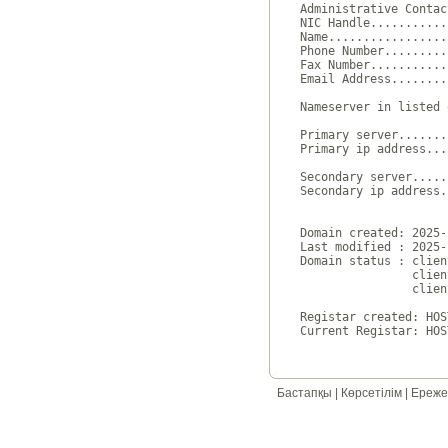
Administrative Contac
NIC Handle...........
Name.................
Phone Number.........
Fax Number...........
Email Address........
Nameserver in listed 
Primary server.......
Primary ip address...
Secondary server.....
Secondary ip address.
Domain created: 2025-
Last modified : 2025-
Domain status : clien
                clien
                clien
Registar created: HOS
Бастапқы
|
Көрсетілім
|
Ереже