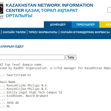
KAZAKHSTAN NETWORK INFORMATION
CENTER
ҚАЗАҚ ТОРАП АҚПАРАТ
ОРТАЛЫҒЫ
ДОМЕНДЕР
ТІРКЕУШІЛЕР
ҚҰ
|
|
|
ОНЛАЙН ТӨЛЕМ
ТІРКЕУ ФОРМАЛАРЫ
ОНЛАЙН ӨТІНІМДЕРІНІҢ ФОРМАСЫ
АУЛАРЫН ІЗДЕУ
KZ top level domain name.

ined by KazNIC Organization, a ccTLD manager for Kazakhstan Repub
..: heartstream.kz

main Name

..: Koninklijke Philips N.V.

..: Koninklijke Philips N.V.

..: Entity Legal High Tech Campus 52

..: Eindhoven, Noord-Brabant

..: -

..: 5656 AG

..: NL
