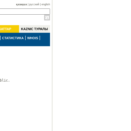
қазақша
|
русский
|
english
ЖАТТАР
KAZNIC ТУРАЛЫ
|
|
|
СТАТИСТИКА
WHOIS
lic.
