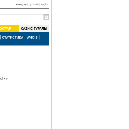
қазақша
|
русский
|
english
ЖАТТАР
KAZNIC ТУРАЛЫ
|
|
|
СТАТИСТИКА
WHOIS
lic.
