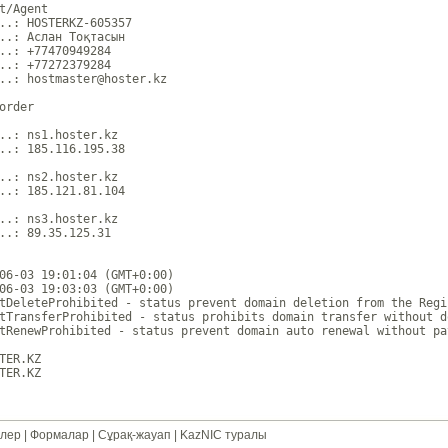
t/Agent

..: HOSTERKZ-605357

..: Аслан Тоқтасын

..: +77470949284 

..: +77272379284 

..: hostmaster@hoster.kz

order

..: ns1.hoster.kz

..: 185.116.195.38

..: ns2.hoster.kz

..: 185.121.81.104

..: ns3.hoster.kz

..: 89.35.125.31

06-03 19:01:04 (GMT+0:00)

06-03 19:03:03 (GMT+0:00)

tDeleteProhibited - status prevent domain deletion from the Regi
tTransferProhibited - status prohibits domain transfer without d
tRenewProhibited - status prevent domain auto renewal without pa
TER.KZ

лер
|
Формалар
|
Сұрақ-жауап
|
KazNIC туралы