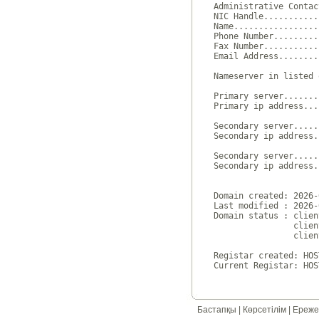
Administrative Contac
NIC Handle...........
Name.................
Phone Number.........
Fax Number...........
Email Address........
Nameserver in listed 
Primary server.......
Primary ip address...
Secondary server.....
Secondary ip address.
Secondary server.....
Secondary ip address.
Domain created: 2026-
Last modified : 2026-
Domain status : clien
                clien
                clien
Registar created: HOS
Бастапқы
|
Көрсетілім
|
Ереже