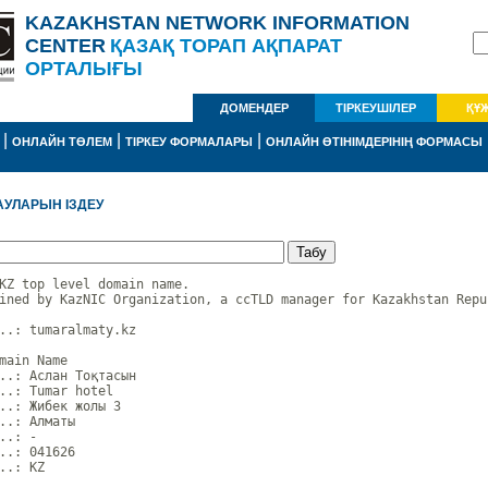
KAZAKHSTAN NETWORK INFORMATION
CENTER
ҚАЗАҚ ТОРАП АҚПАРАТ
ОРТАЛЫҒЫ
ДОМЕНДЕР
ТІРКЕУШІЛЕР
ҚҰ
|
|
|
ОНЛАЙН ТӨЛЕМ
ТІРКЕУ ФОРМАЛАРЫ
ОНЛАЙН ӨТІНІМДЕРІНІҢ ФОРМАСЫ
АУЛАРЫН ІЗДЕУ
KZ top level domain name.

ined by KazNIC Organization, a ccTLD manager for Kazakhstan Repub
..: tumaralmaty.kz

main Name

..: Аслан Тоқтасын

..: Tumar hotel

..: Жибек жолы 3

..: Алматы

..: -

..: 041626

..: KZ
