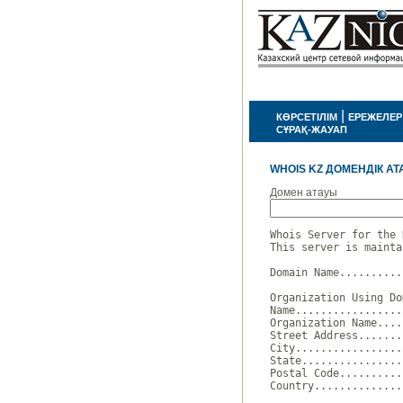
|
КӨРСЕТІЛІМ
ЕРЕЖЕЛЕР
СҰРАҚ-ЖАУАП
WHOIS KZ ДОМЕНДІК АТ
Домен атауы
Whois Server for the 
This server is mainta
Domain Name..........
Organization Using Do
Name.................
Organization Name....
Street Address.......
City.................
State................
Postal Code..........
Country..............