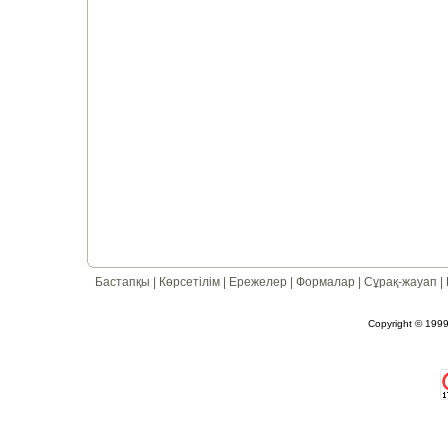
Бастапқы
|
Көрсетілім
|
Ережелер
|
Формалар
|
Сұрақ-жауап
|
Copyright © 1999